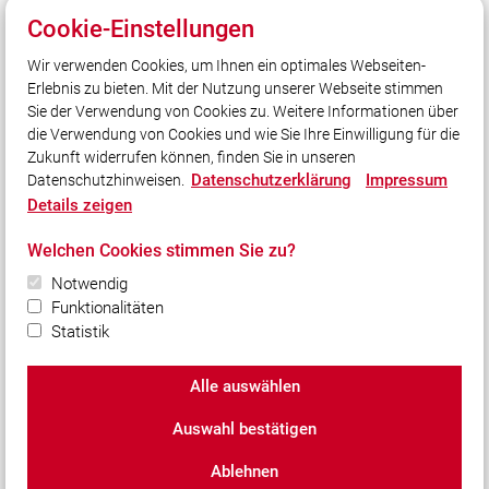
Cookie-Einstellungen
Wir verwenden Cookies, um Ihnen ein optimales Webseiten-
Erlebnis zu bieten. Mit der Nutzung unserer Webseite stimmen
Unser Leitsatz
Sie der Verwendung von Cookies zu. Weitere Informationen über
Unsere Freizeit für Ihre Sicherheit
die Verwendung von Cookies und wie Sie Ihre Einwilligung für die
Zukunft widerrufen können, finden Sie in unseren
Datenschutzerklärung
Impressum
Datenschutzhinweisen.
Social Media
Details zeigen
Auch unterwegs immer auf dem Laufenden bleiben?
Welchen Cookies stimmen Sie zu?
Bleiben Sie mit uns in Kontakt und vernetzen Sie sich
mit uns!
Notwendig
Funktionalitäten
Statistik
Alle auswählen
© 2026 Freiwillige Feuerwehr Petting
Auswahl bestätigen
Impressum
|
Datenschutz
|
Cookie-Einstellungen
Ablehnen