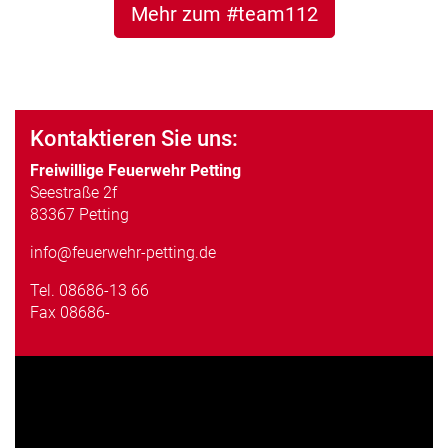
Mehr zum #team112
Kontaktieren Sie uns:
Freiwillige Feuerwehr Petting
Seestraße 2f
83367 Petting
info@feuerwehr-petting.de
Tel.
08686-13 66
Fax 08686-