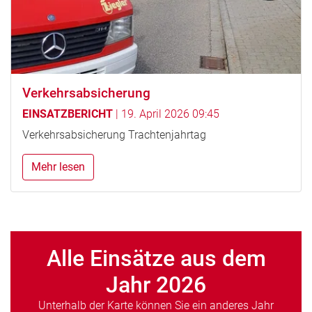
Verkehrsabsicherung
EINSATZBERICHT
|
19. April 2026 09:45
Verkehrsabsicherung Trachtenjahrtag
Mehr lesen
Alle Einsätze aus dem
Jahr
2026
Unterhalb der Karte können Sie ein anderes Jahr