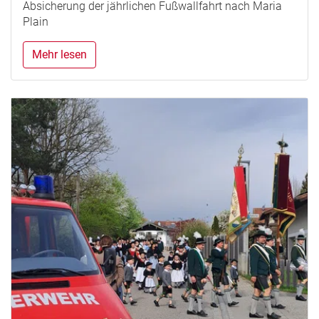
Absicherung der jährlichen Fußwallfahrt nach Maria
Plain
Mehr lesen