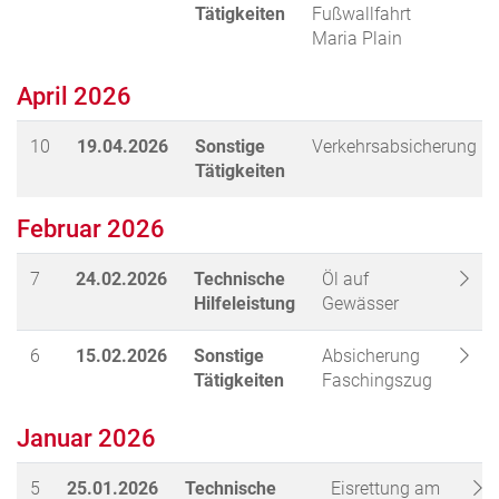
Tätigkeiten
Fußwallfahrt
Maria Plain
April 2026
10
19.04.2026
Sonstige
Verkehrsabsicherung
Tätigkeiten
Februar 2026
7
24.02.2026
Technische
Öl auf
Hilfeleistung
Gewässer
6
15.02.2026
Sonstige
Absicherung
Tätigkeiten
Faschingszug
Januar 2026
5
25.01.2026
Technische
Eisrettung am