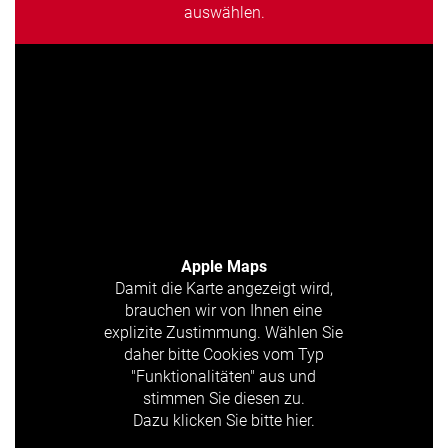
auswählen.
Apple Maps
Damit die Karte angezeigt wird,
brauchen wir von Ihnen eine
explizite Zustimmung. Wählen Sie
daher bitte Cookies vom Typ
"Funktionalitäten" aus und
stimmen Sie diesen zu.
Dazu klicken Sie bitte hier.