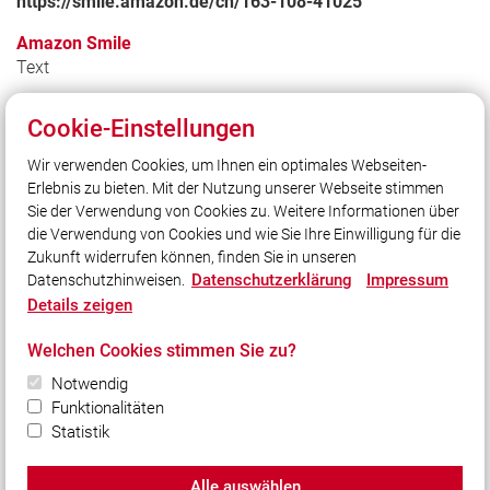
https://smile.amazon.de/ch/163-108-41025
Amazon Smile
Text
Cookie-Einstellungen
Wir verwenden Cookies, um Ihnen ein optimales Webseiten-
Erlebnis zu bieten. Mit der Nutzung unserer Webseite stimmen
Unser Leitsatz
Sie der Verwendung von Cookies zu. Weitere Informationen über
Unsere Freizeit für Ihre Sicherheit
die Verwendung von Cookies und wie Sie Ihre Einwilligung für die
Zukunft widerrufen können, finden Sie in unseren
Datenschutzerklärung
Impressum
Datenschutzhinweisen.
Social Media
Details zeigen
Auch unterwegs immer auf dem Laufenden bleiben?
Welchen Cookies stimmen Sie zu?
Bleiben Sie mit uns in Kontakt und vernetzen Sie sich
mit uns!
Notwendig
Funktionalitäten
Statistik
Alle auswählen