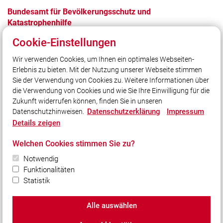
Bundesamt für Bevölkerungsschutz und
Katastrophenhilfe
Cookie-Einstellungen
Wir verwenden Cookies, um Ihnen ein optimales Webseiten-
Erlebnis zu bieten. Mit der Nutzung unserer Webseite stimmen
Unser Leitsatz
Sie der Verwendung von Cookies zu. Weitere Informationen über
Unsere Freizeit für Ihre Sicherheit
die Verwendung von Cookies und wie Sie Ihre Einwilligung für die
Zukunft widerrufen können, finden Sie in unseren
Datenschutzerklärung
Impressum
Datenschutzhinweisen.
Social Media
Details zeigen
Auch unterwegs immer auf dem Laufenden bleiben?
Welchen Cookies stimmen Sie zu?
Bleiben Sie mit uns in Kontakt und vernetzen Sie sich
mit uns!
Notwendig
Funktionalitäten
Statistik
Alle auswählen
© 2026 Freiwillige Feuerwehr Petting