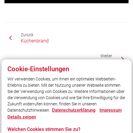
Zurück
Küchenbrand
Weiter
Verkerhrsunfall
Cookie-Einstellungen
Wir verwenden Cookies, um Ihnen ein optimales Webseiten-
Erlebnis zu bieten. Mit der Nutzung unserer Webseite stimmen
Unser Leitsatz
Sie der Verwendung von Cookies zu. Weitere Informationen über
Unsere Freizeit für Ihre Sicherheit
die Verwendung von Cookies und wie Sie Ihre Einwilligung für die
Zukunft widerrufen können, finden Sie in unseren
Datenschutzerklärung
Impressum
Datenschutzhinweisen.
Social Media
Details zeigen
Auch unterwegs immer auf dem Laufenden bleiben?
Welchen Cookies stimmen Sie zu?
Bleiben Sie mit uns in Kontakt und vernetzen Sie sich