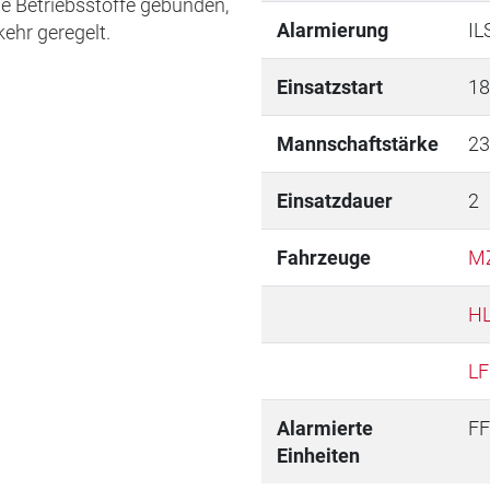
e Betriebsstoffe gebunden,
Alarmierung
IL
ehr geregelt.
Einsatzstart
18
Mannschaftstärke
23
Einsatzdauer
2
Fahrzeuge
M
HL
LF
Alarmierte
FF
Einheiten